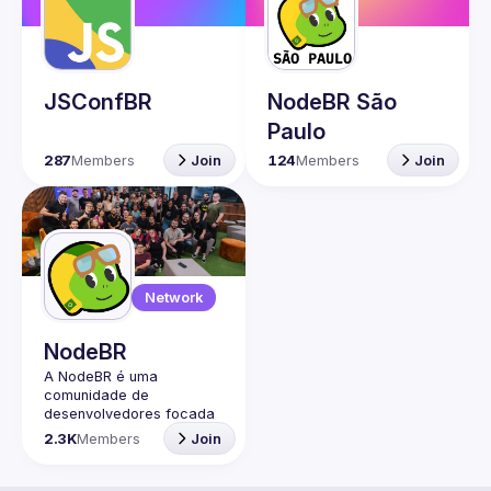
Guilds
JSConfBR
NodeBR São
Paulo
287
Members
Join
124
Members
Join
Network
NodeBR
A NodeBR é uma 
comunidade de 
desenvolvedores focada 
na linguagem de 
2.3K
Members
Join
programação JavaScript 
e no ambiente de 
execução Node.js. Ela foi 