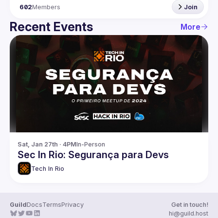
602
Members
Join
Recent Events
More
Sat, Jan 27th · 4PM
In-Person
Sec In Rio: Segurança para Devs
Tech In Rio
Guild
Docs
Terms
Privacy
Get in touch!
hi@guild.host