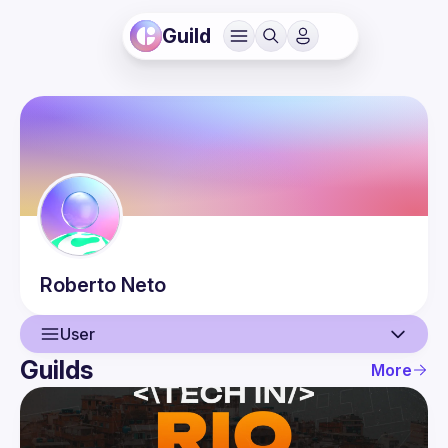
Guild
Roberto
Neto
User
Guilds
More
User
Events