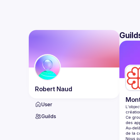
Guild
Robert
Naud
Mont
User
L'objec
Guilds
Ce grou
Au-delà