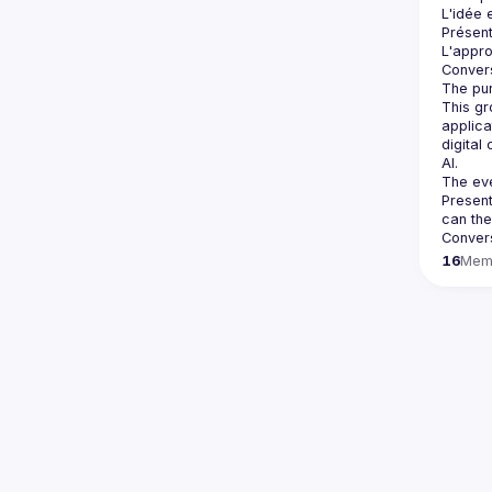
Présent
This gr
applica
digital
Present
16
Mem