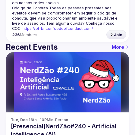
em nossas redes sociais.
Código de Conduta
 Todas as pessoas presentes nos 
eventos devem se comprometer em seguir o código de 
conduta, que visa proporcionar um ambiente saudável e 
livre de assédios. Tem alguma dúvida? Conheça nosso 
COC: 
https://pt-br.confcodeofconduct.com/
236
Members
Join
Recent Events
More
Tue, Dec 16th · 10PM
In-Person
[Presencial]NerdZão#240 - Artificial
intelligence (AI)