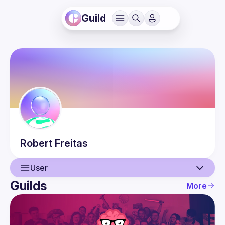
Guild
Robert
Freitas
User
Guilds
More
User
Events