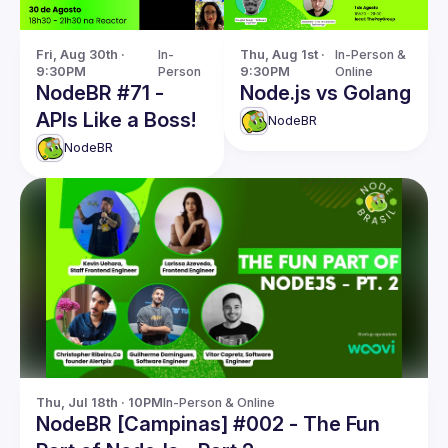
Fri, Aug 30th · 
In-
Thu, Aug 1st · 
In-Person & 
9:30PM
Person
9:30PM
Online
NodeBR #71 -
Node.js vs Golang
APIs Like a Boss!
NodeBR
NodeBR
Thu, Jul 18th · 10PM
In-Person & Online
NodeBR [Campinas] #002 - The Fun