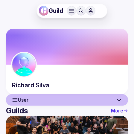
Guild
Richard
Silva
User
Guilds
More
User
Events