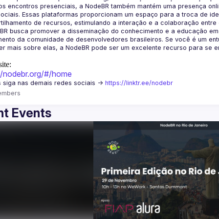
os encontros presenciais, a NodeBR também mantém uma presença online
ociais. Essas plataformas proporcionam um espaço para a troca de idei
BR busca promover a disseminação do conhecimento e a educação em Jav
ento da comunidade de desenvolvedores brasileiros. Se você é um entu
r mais sobre elas, a NodeBR pode ser um excelente recurso para se env
ite:
://nodebr.org/#/home
 siga nas demais redes sociais -> 
https://linktr.ee/nodebr
embers
t Events