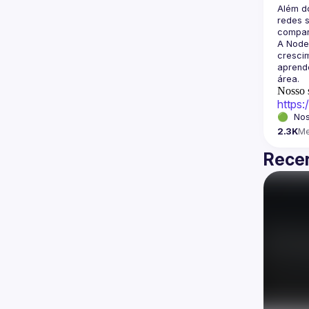
Além d
redes s
A Node
crescim
aprende
Nosso s
https
🟢  Nos
2.3K
M
Recen