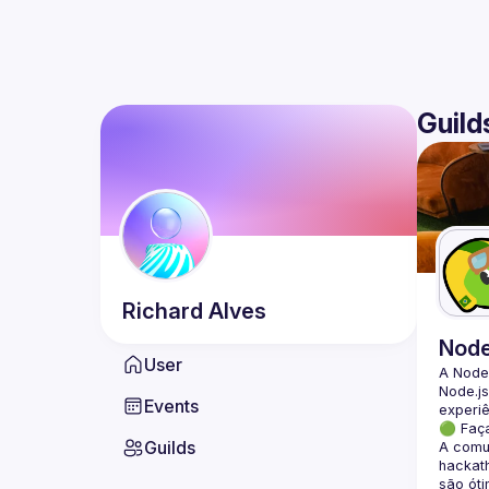
Guild
Richard
Alves
Nod
User
A Node
Node.js
Events
🟢 Faç
Guilds
A comun
hackath