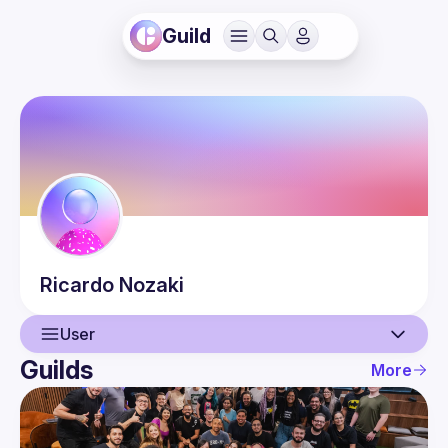
Guild
Ricardo
Nozaki
User
Guilds
More
User
Guilds