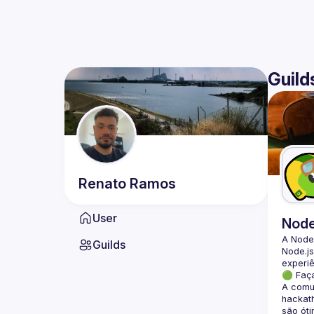
Guild
Renato
Ramos
User
Nod
A Node
Guilds
Node.js
🟢 Faç
A comun
hackath