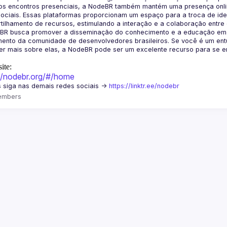
os encontros presenciais, a NodeBR também mantém uma presença online
ociais. Essas plataformas proporcionam um espaço para a troca de idei
BR busca promover a disseminação do conhecimento e a educação em Jav
ento da comunidade de desenvolvedores brasileiros. Se você é um entu
r mais sobre elas, a NodeBR pode ser um excelente recurso para se env
ite:
://nodebr.org/#/home
 siga nas demais redes sociais -> 
https://linktr.ee/nodebr
embers