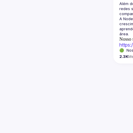
Além d
redes s
A Node
crescim
aprende
Nosso s
https
🟢  Nos
2.3K
M