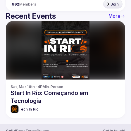
602
Members
Join
Recent Events
More
Sat, Mar 16th · 4PM
In-Person
Start In Rio: Começando em
Tecnologia
Tech In Rio
Guild
Docs
Terms
Privacy
Get in touch!