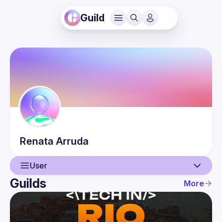
Guild
Renata
Arruda
User
Guilds
More
User
Events