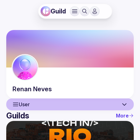
Guild
Renan
Neves
User
Guilds
More
User
Events