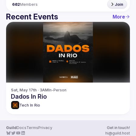
602
Members
Join
Recent Events
More
Sat, May 17th · 3AM
In-Person
Dados In Rio
Tech In Rio
Guild
Docs
Terms
Privacy
Get in touch!
hi@guild.host