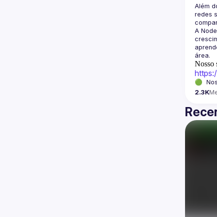
Além d
redes s
A Node
crescim
aprende
Nosso s
https
🟢  Nos
2.3K
M
Recen