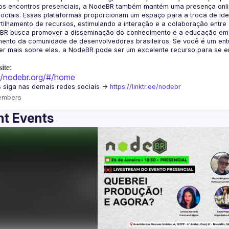
os encontros presenciais, a NodeBR também mantém uma presença online
ociais. Essas plataformas proporcionam um espaço para a troca de idei
BR busca promover a disseminação do conhecimento e a educação em Jav
ento da comunidade de desenvolvedores brasileiros. Se você é um entu
r mais sobre elas, a NodeBR pode ser um excelente recurso para se env
ite:
://nodebr.org/#/home
 siga nas demais redes sociais -> 
https://linktr.ee/nodebr
embers
t Events