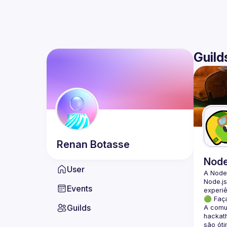
Guild
Renan
Botasse
Nod
User
A Node
Node.js
Events
🟢 Faç
Guilds
A comun
hackath