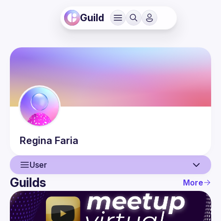
Guild
Regina
Faria
User
Guilds
More
User
Events