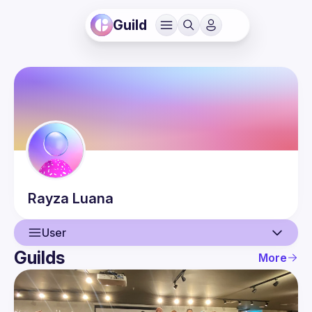
Guild
Rayza
Luana
User
Guilds
More
User
Events