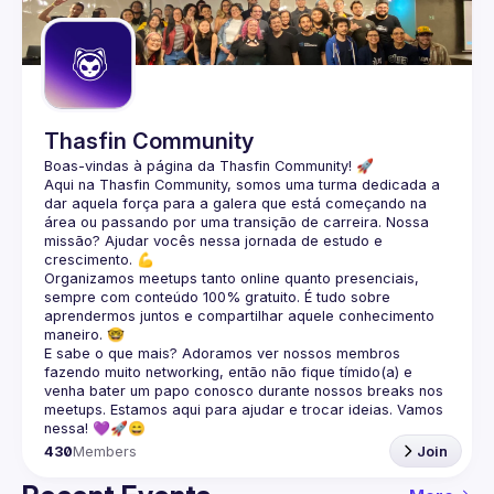
Guilds
Thasfin Community
Boas-vindas à página da 
Thasfin Community
! 🚀
Aqui na Thasfin Community, somos uma turma dedicada a 
dar aquela força para a galera que está 
começando na 
área ou passando por uma transição de carreira
. Nossa 
missão? Ajudar vocês nessa jornada de estudo e 
crescimento. 💪
Organizamos 
meetups tanto online quanto presenciais
, 
sempre com conteúdo 
100% gratuito.
 É tudo sobre 
aprendermos juntos e compartilhar aquele conhecimento 
maneiro. 🤓
E sabe o que mais? Adoramos ver nossos membros 
fazendo muito 
networking
, então não fique tímido(a) e 
venha bater um papo conosco durante nossos breaks nos 
meetups. Estamos aqui para ajudar e trocar ideias. Vamos 
nessa! 💜🚀😄
430
Members
Join