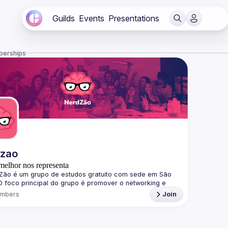
Guilds
Events
Presentations
berships
dzao
melhor nos representa
Zão
 é um grupo de estudos gratuito com sede em São 
O foco principal do grupo é promover o networking e 
nar o conhecimento sobre softwares, plataformas, 
mbers
Join
gias e linguagens de programação de forma divertida, 
ndo o paradigma de complexidade no aprendizado.
os Eventos
s eventos são gratuitos e qualquer pessoa pode 