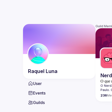
Guild Mem
Raquel
Luna
Ner
O que 
User
O 
Nerd
Paulo. 
Events
dissemi
236
Me
tecnolo
Guilds
quebra
Sobre 
Todos o