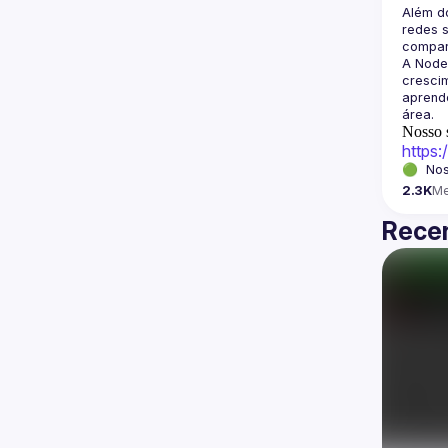
Além d
redes s
A Node
crescim
aprende
Nosso s
https
🟢  Nos
2.3K
M
Recen