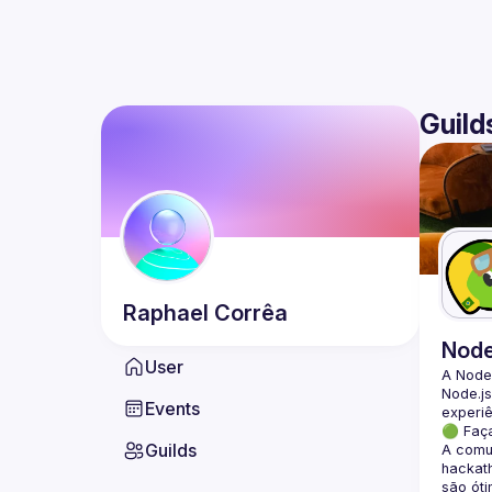
Guild
Raphael
Corrêa
Nod
User
A Node
Node.js
Events
🟢 Faç
Guilds
A comun
hackath