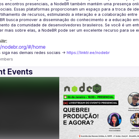
os encontros presenciais, a NodeBR também mantém uma presença online
ociais. Essas plataformas proporcionam um espaço para a troca de idei
BR busca promover a disseminação do conhecimento e a educação em Jav
ento da comunidade de desenvolvedores brasileiros. Se você é um entu
r mais sobre elas, a NodeBR pode ser um excelente recurso para se env
ite:
://nodebr.org/#/home
 siga nas demais redes sociais -> 
https://linktr.ee/nodebr
embers
t Events