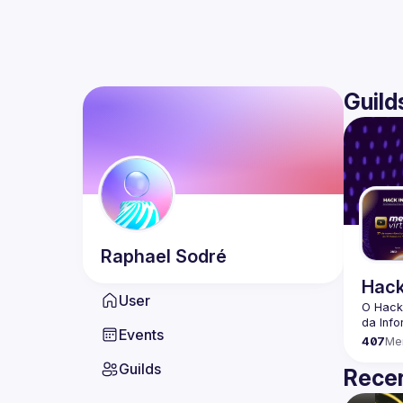
Guild
Raphael
Sodré
Hack
User
O Hack
Events
407
Me
Guilds
Recen