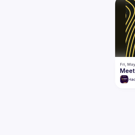
Fri, May
Meetu
Hac