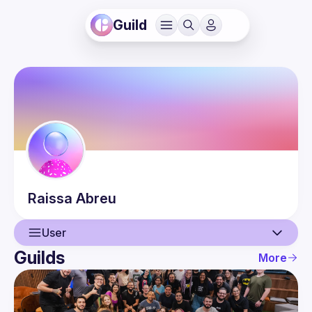
Guild
Raissa
Abreu
User
Guilds
More
User
Events