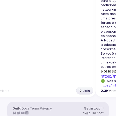
para o a
participa
Além dos
uma prese
fóruns e 
espaço pa
e compart
A NodeBR
a educaçã
crescimen
Se você é
interess
um excele
Nosso sit
https:/
https://li
mbers
Join
2.3K
Mem
Guild
Docs
Terms
Privacy
Get in touch!
hi@guild.host