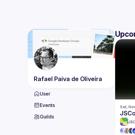
Upco
Rafael
Paiva de Oliveira
User
Events
Sat, No
JSCo
Guilds
JS