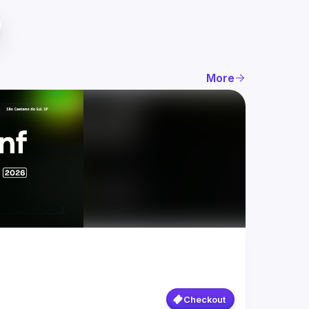
More
Checkout