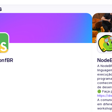
s
onfBR
Node
A NodeBR
linguage
execução 
programad
conhecime
🟢 Faça 
https://d
A comuni
em difere
workshops