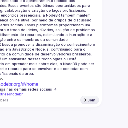
prendizado e o aprimoramento técnico dos 
ntes. Esses eventos são ótimas oportunidades para 
 encontros presenciais, a NodeBR também mantém 
nça online ativa, por meio de grupos de discussão, 
redes sociais. Essas plataformas proporcionam um 
ra a troca de ideias, dúvidas, solução de problemas 
ilhamento de recursos, estimulando a interação e a 
 busca promover a disseminação do conhecimento e 
o em JavaScript e Node.js, contribuindo para o 
to da comunidade de desenvolvedores brasileiros. 
 um entusiasta dessas tecnologias ou está 
ado em aprender mais sobre elas, a NodeBR pode ser 
nte recurso para se envolver e se conectar com 
e:
/nodebr.org/#/home
🟢  Nos siga nas demais redes sociais -> 
nktr.ee/nodebr
bers
Join