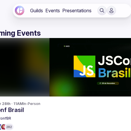
Guilds
Events
Presentations
ming Events
v 28th · 11AM
In-Person
nf Brasil
ConfBR
282