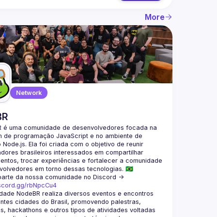
More
Network
BR
 é uma comunidade de desenvolvedores focada na 
m de programação JavaScript e no ambiente de 
Node.js. Ela foi criada com o objetivo de reunir 
ores brasileiros interessados em compartilhar 
ntos, trocar experiências e fortalecer a comunidade 
parte da nossa comunidade no Discord ->
iscord.gg/rbNpcCu4
dade NodeBR realiza diversos eventos e encontros 
ntes cidades do Brasil, promovendo palestras, 
, hackathons e outros tipos de atividades voltadas 