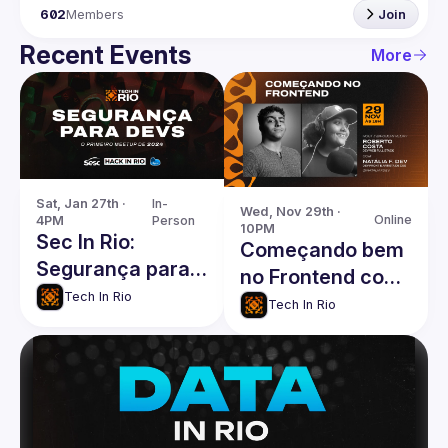
602
Members
Join
Recent Events
More
Sat, Jan 27th · 
In-
Wed, Nov 29th · 
Online
4PM
Person
10PM
Sec In Rio:
Começando bem
Segurança para
no Frontend com
Devs
Tech In Rio
Roberto e Natália
Tech In Rio