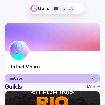
Guild
Rafael
Moura
User
Guilds
More
User
Events