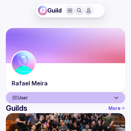
Guild
Rafael
Meira
User
Guilds
More
User
Events