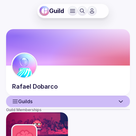
Guild
Rafael
Dobarco
Guilds
Guild Memberships
User
Events