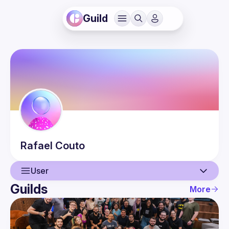
Guild
Rafael
Couto
User
Guilds
More
User
Events