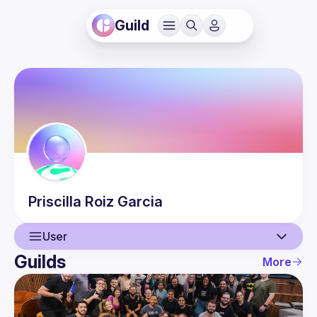
Guild
Priscilla
Roiz Garcia
User
Guilds
More
User
Events