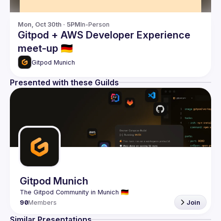
Mon, Oct 30th · 5PM
In-Person
Gitpod + AWS Developer Experience
meet-up 🇩🇪
Gitpod Munich
Presented with these Guilds
Gitpod Munich
90
Members
Join
Similar Presentations