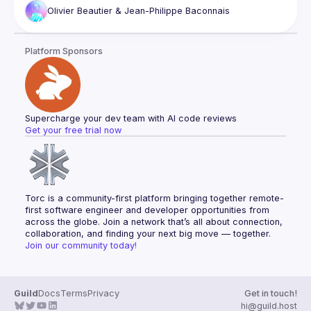
moins sa configuration. Tout votre 
environnement de 
Olivier Beautier & Jean-Philippe Baconnais
développement
 va disparaître de votre poste de travail et 
être intégralement 
géré dans le Cloud
.
Le premier 
Cloud Development Environments
 (CDE) est 
Platform Sponsors
apparu depuis plusieurs années maintenant et leur nombre 
ne cesse d'augmenter. Nous pouvons même dire 
qu'aujourd'hui, pour certaines ou certains, quel que soit 
votre type de développement, il s’est imposé comme 
un outil 
du quotidien
.
Nous avons étudié pour vous les principaux CDE du marché, 
Supercharge your dev team with AI code reviews
enfin ceux que nous connaissons 😅, et nous vous 
Get your free trial now
montrerons 
leurs avantages
 et les freins qu’ils lèvent, mais 
surtout les éléments qui vous rendront la vie beaucoup 
plus 
facile
.
Torc is a community-first platform bringing together remote-
first software engineer and developer opportunities from 
across the globe. Join a network that’s all about connection, 
collaboration, and finding your next big move — together.
Join our community today!
Guild
Docs
Terms
Privacy
Get in touch!
hi@guild.host