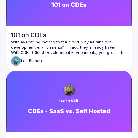
101 on CDEs
With everything moving to the cloud, why haven’t our 
With CDEs (Cloud Development Environments) you get all the 
power of the cloud: elasticity, scale and security, but for 
Lou
Bichard
Gitpod’s “Dedicated” deployment model enables companies 
sensitive code and access to never leave their cloud 
Building on Jim’s intro to CodeWhisperer, Lou will give a 101 
on CDEs and how architectural deployment models like 
Gitpod Dedicated can accelerate the adoption of 
Generative AI in an organisational setting by resolving many 
Join us also after the talk to dig into the intersection of CDEs 