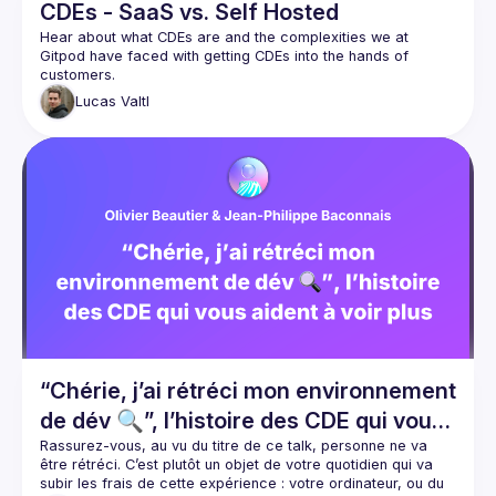
CDEs - SaaS vs. Self Hosted
Hear about what CDEs are and the complexities we at 
Gitpod have faced with getting CDEs into the hands of 
Lucas
Valtl
“Chérie, j’ai rétréci mon environnement
de dév 🔍”, l’histoire des CDE qui vous
aident à voir plus grand
Rassurez-vous, au vu du titre de ce talk, personne ne va 
être rétréci. C’est plutôt un objet de votre quotidien qui va 
subir les frais de cette expérience : votre ordinateur, ou du 