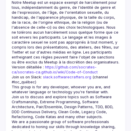
Notre Meetup est un espace exempt de harcèlement pour 
tous, indépendamment du genre, de l'identité de genre et 
de l'expression, de l'âge, de l'orientation sexuelle, du 
handicap, de l'apparence physique, de la taille du corps, 
de la race, de l'origine ethnique, de la religion (ou de 
l'absence de celle-ci) ou des choix technologiques. Nous 
ne tolérons aucun harcèlement sous quelque forme que ce 
soit envers les participants. Le langage et les images à 
caractère sexuel ne sont pas appropriés à tout moment, y 
compris lors des présentations, des ateliers, des fêtes, sur 
Twitter et sur d'autres médias en ligne. Les participants 
enfreignant ces règles peuvent faire l'objet de sanctions 
Version détaillée : 
https://github.com/socrates-
ca/socrates-ca.github.io/wiki/Code-of-Conduct
Join us on Slack: 
slack.softwarecrafters.org
 (channel 
#loc_québec)
This group is for any developer, whoever you are, and 
Join us to discuss and explore topics such as Software 
Craftsmanship, Extreme Programming, Software 
Architecture, Pair/Ensemble, Design Patterns, TDD, BDD, 
DDD Continuous Delivery, Clean Code, Legacy Code, 
We are a passionate group of software professionals 
dedicated to honing our skills through knowledge sharing, 