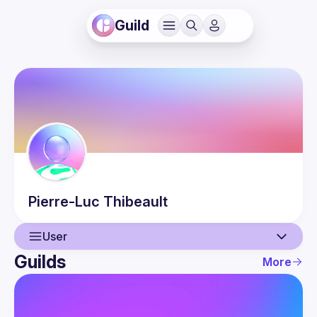
Guild
Pierre-Luc
Thibeault
User
Guilds
More
User
Events