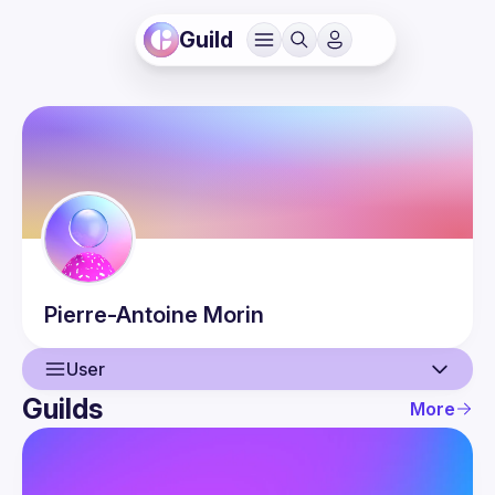
Guild
Pierre-Antoine
Morin
User
Guilds
More
User
Events