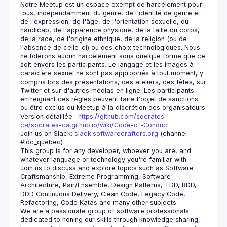
Notre Meetup est un espace exempt de harcèlement pour 
tous, indépendamment du genre, de l'identité de genre et 
de l'expression, de l'âge, de l'orientation sexuelle, du 
handicap, de l'apparence physique, de la taille du corps, 
de la race, de l'origine ethnique, de la religion (ou de 
l'absence de celle-ci) ou des choix technologiques. Nous 
ne tolérons aucun harcèlement sous quelque forme que ce 
soit envers les participants. Le langage et les images à 
caractère sexuel ne sont pas appropriés à tout moment, y 
compris lors des présentations, des ateliers, des fêtes, sur 
Twitter et sur d'autres médias en ligne. Les participants 
enfreignant ces règles peuvent faire l'objet de sanctions 
Version détaillée : 
https://github.com/socrates-
ca/socrates-ca.github.io/wiki/Code-of-Conduct
Join us on Slack: 
slack.softwarecrafters.org
 (channel 
#loc_québec)
This group is for any developer, whoever you are, and 
Join us to discuss and explore topics such as Software 
Craftsmanship, Extreme Programming, Software 
Architecture, Pair/Ensemble, Design Patterns, TDD, BDD, 
DDD Continuous Delivery, Clean Code, Legacy Code, 
We are a passionate group of software professionals 
dedicated to honing our skills through knowledge sharing, 