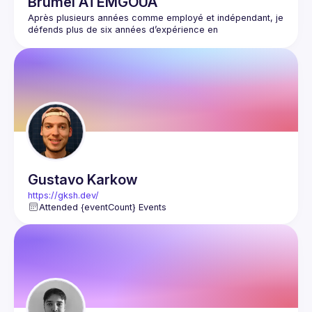
Brumel
ATEMGOUA
Après plusieurs années comme employé et indépendant, je 
défends plus de six années d’expérience en 
développement web Full Stack basé sur le langage PHP.  
Contribuer à faire grandir l'amour du langage PHP chez les 
plus jeunes développeurs constitue l'une de mes 
motivations profondes. L’expertise technologique n’étant 
jamais un acquis, rejoindre une équipe dynamique et 
affronter de nouveaux défis et challenges sont les 
Gustavo
Karkow
https://gksh.dev/
Attended {eventCount} Events