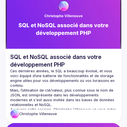
SQL et NoSQL associé dans votre
développement PHP
Ces dernières années, le SQL a beaucoup évolué, et vous 
voici équipé d’une batterie de fonctionnalités et de storage 
engine utiles pour vos développements où vos livraisons en 
continu.
Mais, l’utilisation de clé/valeur, plus connue sous le nom de 
JSON, est omniprésente dans les développements 
modernes et s'est aussi invitée dans les bases de données 
relationnelles et NoSQL.
A travers cette session, Christophe Villeneuve va vous aider 
Christophe
Villeneuve
à faciliter la réalisation de vos projets PHP. avec ou sans 
Framework / CMS… en utilisant une seule connexion PHP 
avec plusieurs formats de bases de données , tout en 