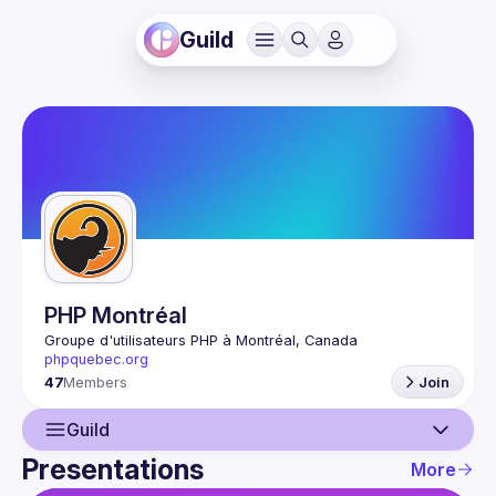
Guild
PHP Montréal
Groupe d'utilisateurs PHP à Montréal, Canada
phpquebec.org
47
Members
Join
Guild
Presentations
More
Guild