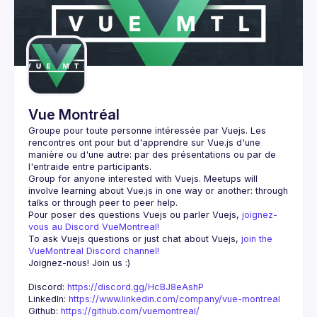
Guilds
Vue Montréal
Groupe pour toute personne intéressée par Vuejs. Les 
rencontres ont pour but d'apprendre sur Vue.js d'une 
manière ou d'une autre: par des présentations ou par de 
Group for anyone interested with Vuejs. Meetups will 
involve learning about Vue.js in one way or another: through 
Pour poser des questions Vuejs ou parler Vuejs, 
joignez-
vous au Discord VueMontreal! 
To ask Vuejs questions or just chat about Vuejs, 
join the 
VueMontreal Discord channel! 
Joignez-nous! Join us :) 
Discord: 
https://discord.gg/HcBJ8eAshP
LinkedIn: 
https://www.linkedin.com/company/vue-montreal
Github: 
https://github.com/vuemontreal/