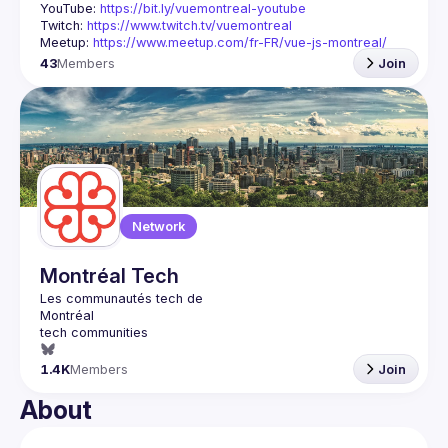
YouTube: 
https://bit.ly/vuemontreal-youtube
Twitch: 
https://www.twitch.tv/vuemontreal
Meetup: 
https://www.meetup.com/fr-FR/vue-js-montreal/
43
Members
Join
Network
Montréal Tech
1.4K
Members
Join
About