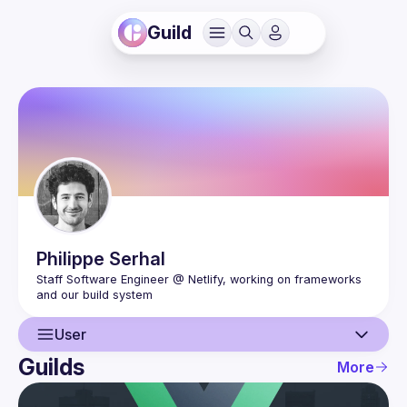
Guild
Philippe
Serhal
Staff Software Engineer @ Netlify, working on frameworks 
User
Guilds
More
User