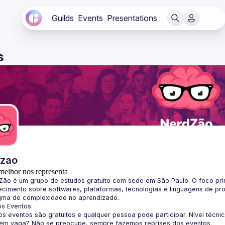
Guilds
Events
Presentations
s
dzao
melhor nos representa
Zão
 é um grupo de estudos gratuito com sede em São Paulo. O foco pri
cimento sobre softwares, plataformas, tecnologias e linguagens de pr
gma de complexidade no aprendizado.
os Eventos
s eventos são gratuitos e qualquer pessoa pode participar. Nível técni
sem vaga? Não se preocupe, sempre fazemos reprises dos eventos.