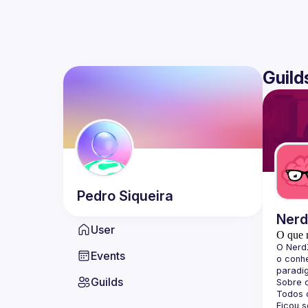
Guild
Pedro
Siqueira
Ner
User
O que 
O 
Nerd
Events
o conhe
paradi
Guilds
Sobre 
Todos o
Ficou 