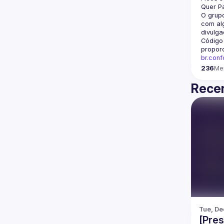
Quer Pa
O grupo
com alg
divulga
Código
propor
br.con
236
Me
Recen
Tue, De
[Pres