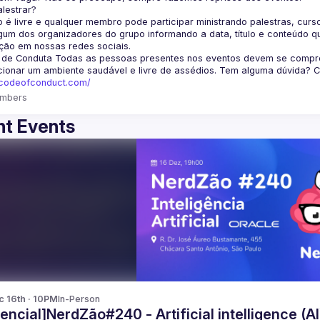
lestrar?
 é livre e qualquer membro pode participar ministrando palestras, curso
um dos organizadores do grupo informando a data, título e conteúdo q
ção em nossas redes sociais.
 de Conduta
 Todas as pessoas presentes nos eventos devem se comprom
cionar um ambiente saudável e livre de assédios. Tem alguma dúvida? 
fcodeofconduct.com/
mbers
t Events
c 16th · 10PM
In-Person
encial]NerdZão#240 - Artificial intelligence (AI