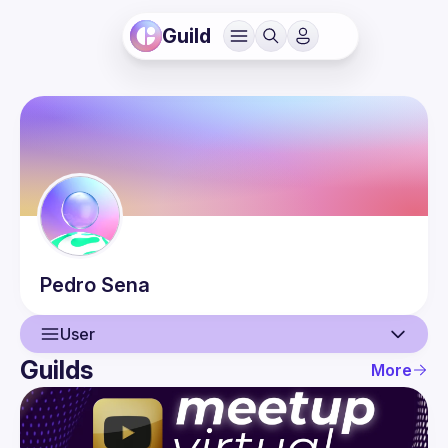
Guild
Pedro
Sena
User
Guilds
More
User
Events