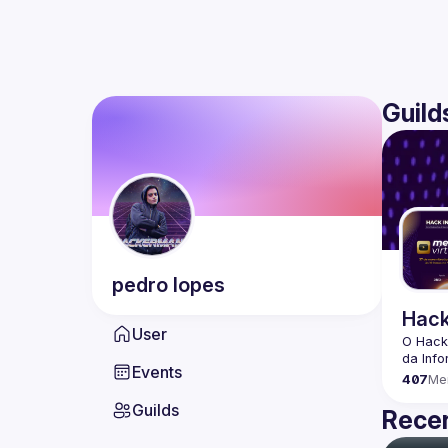
Guild
pedro
lopes
Hack
User
O Hack
Events
407
Me
Guilds
Recen