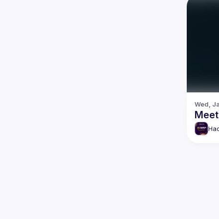
Wed, Ja
Meetu
Hac