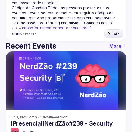
em nossas redes sociais.
Código de Conduta
 Todas as pessoas presentes nos 
eventos devem se comprometer em seguir o código de 
conduta, que visa proporcionar um ambiente saudável e 
livre de assédios. Tem alguma dúvida? Conheça nosso 
COC: 
https://pt-br.confcodeofconduct.com/
236
Members
Join
Recent Events
More
Thu, Nov 27th · 10PM
In-Person
[Presencial]NerdZão#239 - Security
Nerdzao