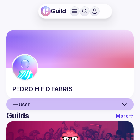
Guild
PEDRO H
F D FABRIS
User
Guilds
More
User
Events