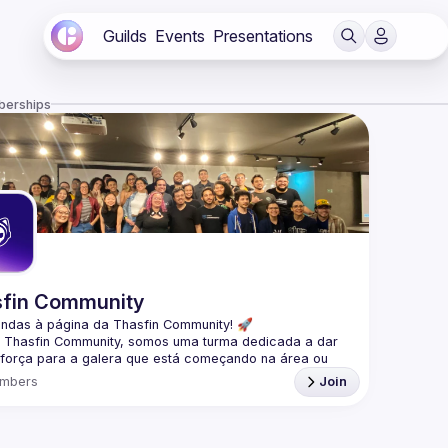
Guilds
Events
Presentations
berships
fin Community
indas à página da 
Thasfin Community
! 🚀
a Thasfin Community, somos uma turma dedicada a dar 
força para a galera que está 
começando na área ou 
do por uma transição de carreira
. Nossa missão? 
mbers
Join
 vocês nessa jornada de estudo e crescimento. 💪
zamos 
meetups tanto online quanto presenciais
, sempre 
nteúdo 
100% gratuito.
 É tudo sobre aprendermos juntos 
artilhar aquele conhecimento maneiro. 🤓