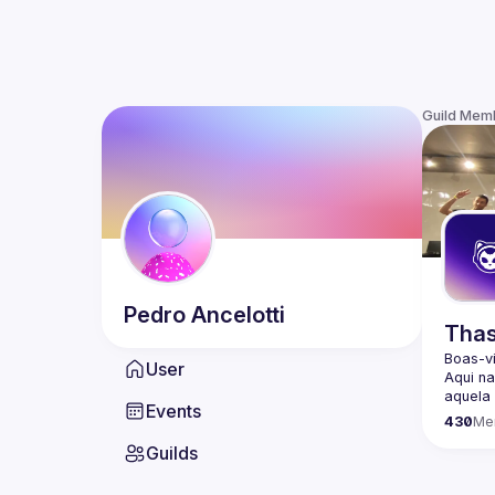
Guild Mem
Pedro
Ancelotti
Thas
Boas-v
User
Aqui n
aquela 
Events
passan
430
Me
Ajudar
Guilds
Organi
com co
e comp