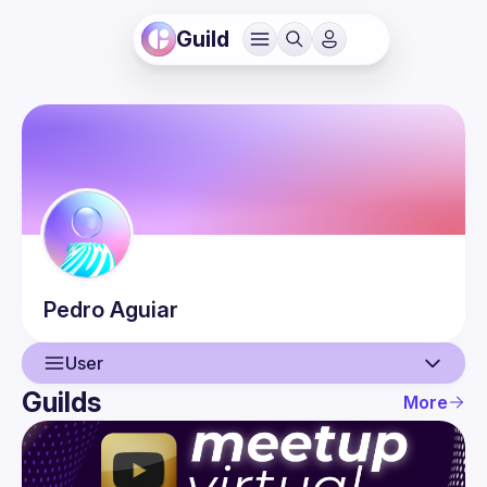
Guild
Pedro
Aguiar
User
Guilds
More
User
Events