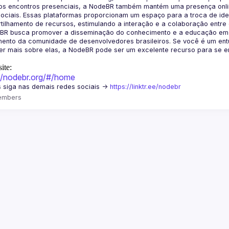
os encontros presenciais, a NodeBR também mantém uma presença online
ociais. Essas plataformas proporcionam um espaço para a troca de idei
BR busca promover a disseminação do conhecimento e a educação em Jav
ento da comunidade de desenvolvedores brasileiros. Se você é um entu
r mais sobre elas, a NodeBR pode ser um excelente recurso para se env
ite:
://nodebr.org/#/home
 siga nas demais redes sociais -> 
https://linktr.ee/nodebr
embers