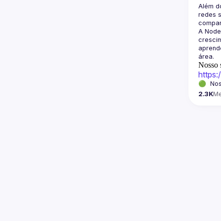
Além d
redes s
A Node
crescim
aprende
Nosso s
https
🟢  Nos
2.3K
M