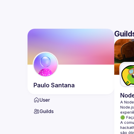
Guild
Paulo
Santana
Nod
User
A Node
Node.js
Guilds
🟢 Faç
A comun
hackath