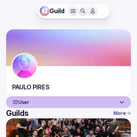
Guild
PAULO
PIRES
User
Guilds
More
User
Events