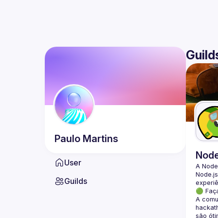
Guild
Paulo
Martins
Nod
User
A Node
Node.js
Guilds
🟢 Faç
A comun
hackath