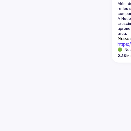
Além d
redes s
A Node
crescim
aprende
Nosso s
https
🟢  Nos
2.3K
M