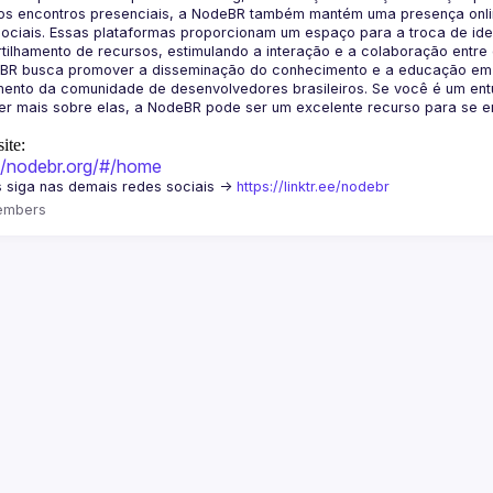
os encontros presenciais, a NodeBR também mantém uma presença online
ociais. Essas plataformas proporcionam um espaço para a troca de idei
BR busca promover a disseminação do conhecimento e a educação em Jav
ento da comunidade de desenvolvedores brasileiros. Se você é um entu
r mais sobre elas, a NodeBR pode ser um excelente recurso para se env
ite:
://nodebr.org/#/home
 siga nas demais redes sociais -> 
https://linktr.ee/nodebr
embers