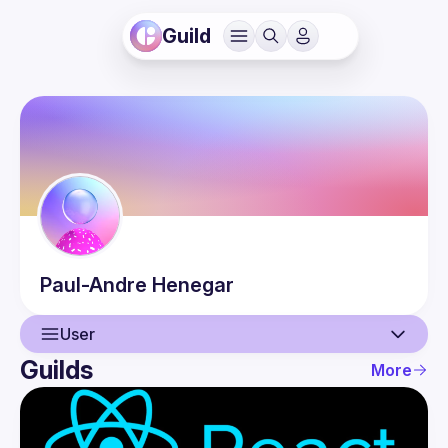
Guild
Paul-Andre
Henegar
User
Guilds
More
User
Events