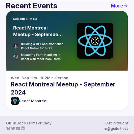
Recent Events
More
Wed, Sep 11th · 10PM
In-Person
React Montreal Meetup - September
2024
React Montréal
Guild
Docs
Terms
Privacy
Get in touch!
hi@guild.host