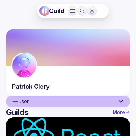
Guild
Patrick
Clery
User
Guilds
More
User
Events