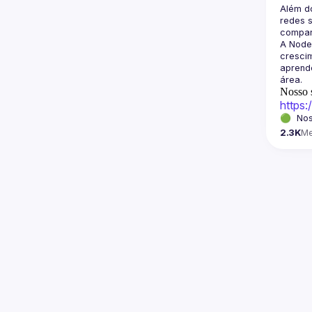
Além d
redes s
A Node
crescim
aprende
Nosso s
https
🟢  Nos
2.3K
M