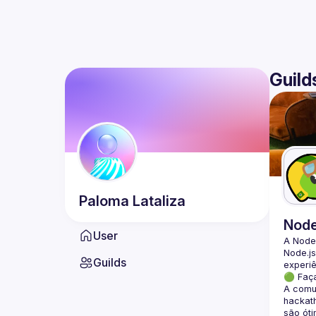
Guild
Paloma
Lataliza
Nod
User
A Node
Node.js
Guilds
🟢 Faç
A comun
hackath