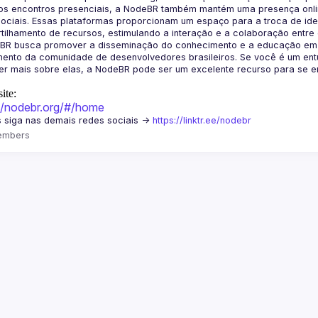
os encontros presenciais, a NodeBR também mantém uma presença online
ociais. Essas plataformas proporcionam um espaço para a troca de idei
BR busca promover a disseminação do conhecimento e a educação em Jav
ento da comunidade de desenvolvedores brasileiros. Se você é um entu
r mais sobre elas, a NodeBR pode ser um excelente recurso para se env
ite:
://nodebr.org/#/home
 siga nas demais redes sociais -> 
https://linktr.ee/nodebr
embers