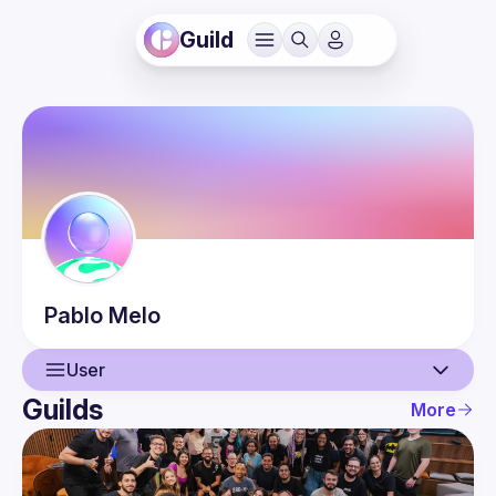
Guild
Pablo
Melo
User
Guilds
More
User
Events