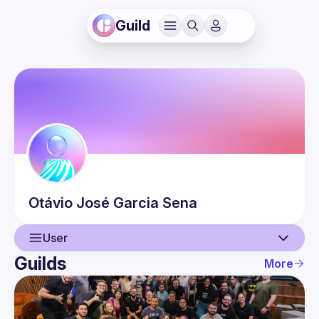
Guild
Otávio José
Garcia Sena
User
Guilds
More
User
Events