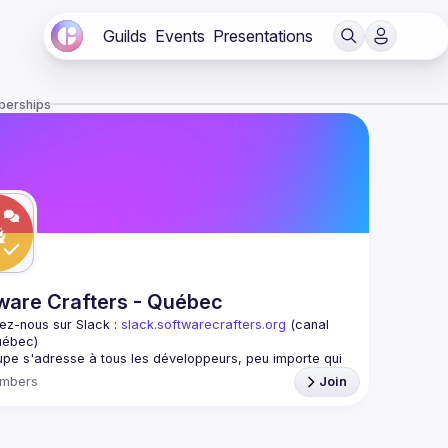
Guilds
Events
Presentations
berships
ware Crafters - Québec
ez-nous sur Slack : 
slack.softwarecrafters.org
 (canal 
uébec)
pe s'adresse à tous les développeurs, peu importe qui 
es et la langue ou la technologie avec laquelle vous 
mbers
Join
ez-nous pour discuter et explorer des sujets tels que le 
e craftsmanship, l'extreme programming, l'architecture 
lle, le pair programming, les design patterns, le TDD, le 