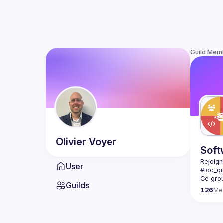
Guild Mem
Olivier
Voyer
Soft
Rejoign
User
#loc_q
Ce grou
Guilds
vous êt
126
Me
Rejoign
softwar
logicie