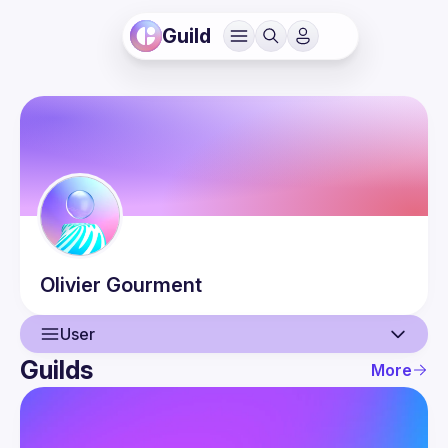
Guild
Olivier
Gourment
User
Guilds
More
User
Events