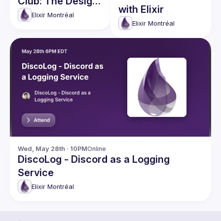
Club: The Design
with Elixir
Principles of the
Elixir Montréal
Elixir Montréal
Elixir Type
System
Wed, May 28th · 10PM
Online
DiscoLog - Discord as a Logging
Service
Elixir Montréal