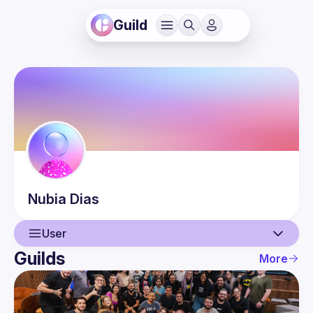
Guild
Nubia
Dias
User
Guilds
More
User
Events