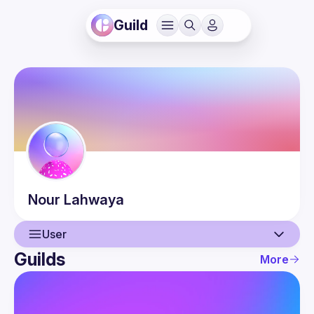
Guild
Nour
Lahwaya
User
Guilds
More
User
Guilds