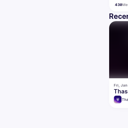
430
Me
Recen
Fri, Jan
Thas
Tha