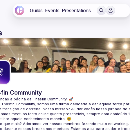
Guilds
Events
Presentations
s
fin Community
indas à página da 
Thasfin Community
! 🚀
a Thasfin Community, somos uma turma dedicada a dar aquela força para
 transição de carreira
. Nossa missão? Ajudar vocês nessa jornada de 
zamos 
meetups tanto online quanto presenciais
, sempre com conteúdo 
tilhar aquele conhecimento maneiro. 🤓
 o que mais? Adoramos ver nossos membros fazendo muito 
networking
,
o durante nossos breaks nos meetups. Estamos aqui para ajudar e troc