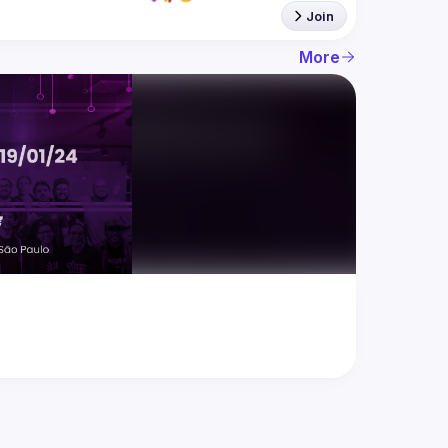
Join
More