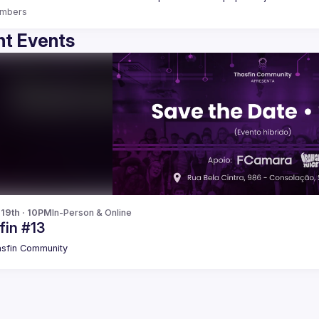
mbers
t Events
 19th · 10PM
In-Person & Online
fin #13
sfin Community