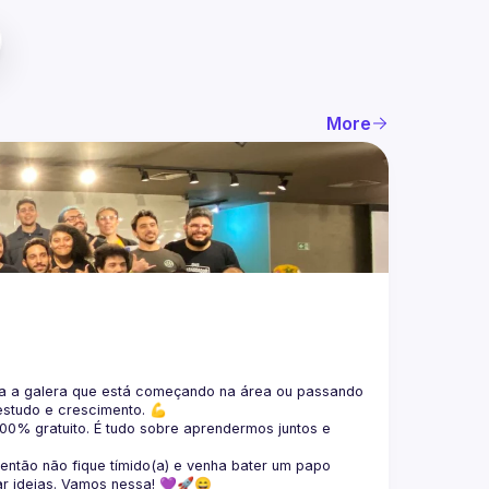
More
 a galera que está 
começando na área ou passando 
estudo e crescimento. 💪
100% gratuito.
 É tudo sobre aprendermos juntos e 
 então não fique tímido(a) e venha bater um papo 
ar ideias. Vamos nessa! 💜🚀😄