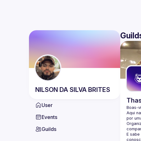
Guild
NILSON
DA SILVA BRITES
Thas
User
Boas-v
Aqui n
Events
por uma
Organi
Guilds
compar
E sabe
conosc