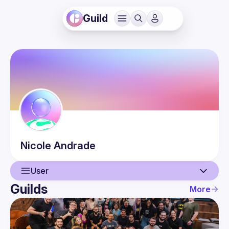
Guild
Nicole
Andrade
User
Guilds
More
User
Events