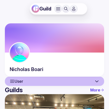
Guild
Nicholas
Boari
User
Guilds
More
User
Guilds