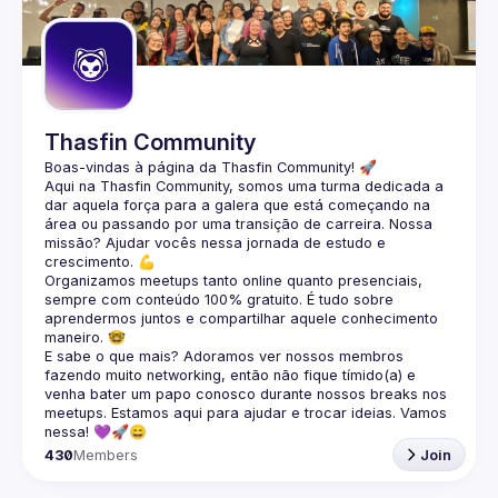
Thasfin Community
Boas-vindas à página da 
Thasfin Community
! 🚀
Aqui na Thasfin Community, somos uma turma dedicada a 
dar aquela força para a galera que está 
começando na 
área ou passando por uma transição de carreira
. Nossa 
missão? Ajudar vocês nessa jornada de estudo e 
crescimento. 💪
Organizamos 
meetups tanto online quanto presenciais
, 
sempre com conteúdo 
100% gratuito.
 É tudo sobre 
aprendermos juntos e compartilhar aquele conhecimento 
maneiro. 🤓
E sabe o que mais? Adoramos ver nossos membros 
fazendo muito 
networking
, então não fique tímido(a) e 
venha bater um papo conosco durante nossos breaks nos 
meetups. Estamos aqui para ajudar e trocar ideias. Vamos 
nessa! 💜🚀😄
430
Members
Join