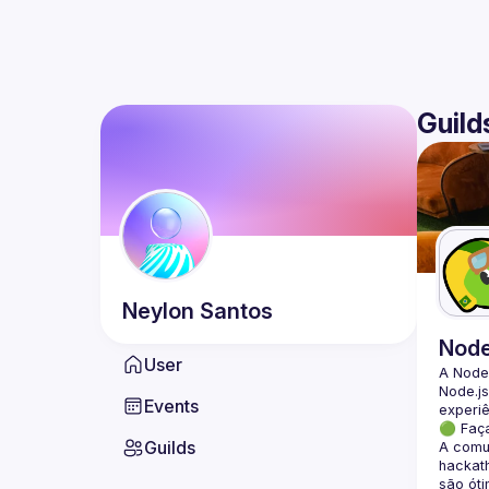
Guild
Neylon
Santos
Nod
User
A Node
Node.js
Events
🟢 Faç
Guilds
A comun
hackath