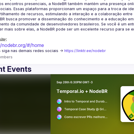
os encontros presenciais, a NodeBR também mantém uma presença online
ociais. Essas plataformas proporcionam um espaço para a troca de idei
BR busca promover a disseminação do conhecimento e a educação em Jav
ento da comunidade de desenvolvedores brasileiros. Se você é um entu
r mais sobre elas, a NodeBR pode ser um excelente recurso para se env
ite:
://nodebr.org/#/home
 siga nas demais redes sociais -> 
https://linktr.ee/nodebr
embers
t Events