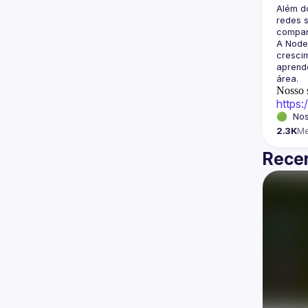
Além d
redes s
A Node
crescim
aprende
Nosso s
https
🟢  Nos
2.3K
M
Recen